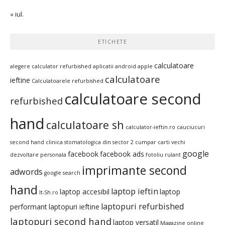
« iul.
ETICHETE
calculatoare
alegere calculator refurbished
aplicatii android
apple
calculatoare
ieftine
Calculatoarele refurbished
calculatoare second
refurbished
hand
calculatoare sh
calculator-ieftin.ro
cauciucuri
second hand
clinica stomatologica din sector 2
cumpar carti vechi
google
facebook
facebook ads
dezvoltare personala
fotoliu rulant
imprimante second
adwords
google search
hand
laptop ieftin
laptop accesibil
laptop
It-Sh.ro
laptopuri refurbished
performant
laptopuri ieftine
laptopuri second hand
laptop versatil
Magazine online