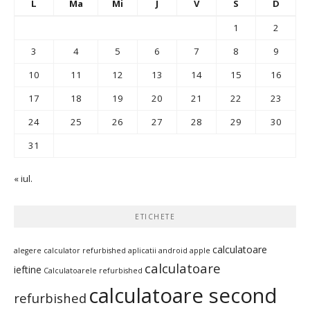
L
Ma
Mi
J
V
S
D
1
2
3
4
5
6
7
8
9
10
11
12
13
14
15
16
17
18
19
20
21
22
23
24
25
26
27
28
29
30
31
« iul.
ETICHETE
calculatoare
alegere calculator refurbished
aplicatii android
apple
calculatoare
ieftine
Calculatoarele refurbished
calculatoare second
refurbished