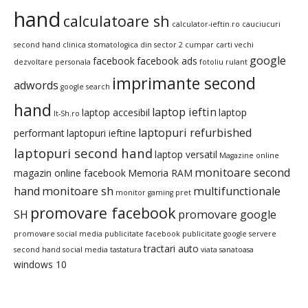
hand
calculatoare sh
calculator-ieftin.ro
cauciucuri
second hand
clinica stomatologica din sector 2
cumpar carti vechi
google
facebook
facebook ads
dezvoltare personala
fotoliu rulant
imprimante second
adwords
google search
hand
laptop ieftin
laptop accesibil
laptop
It-Sh.ro
laptopuri refurbished
performant
laptopuri ieftine
laptopuri second hand
laptop versatil
Magazine online
monitoare second
magazin online facebook
Memoria RAM
hand
monitoare sh
multifunctionale
monitor gaming pret
promovare facebook
SH
promovare google
promovare social media
publicitate facebook
publicitate google
servere
tractari auto
second hand
social media
tastatura
viata sanatoasa
windows 10