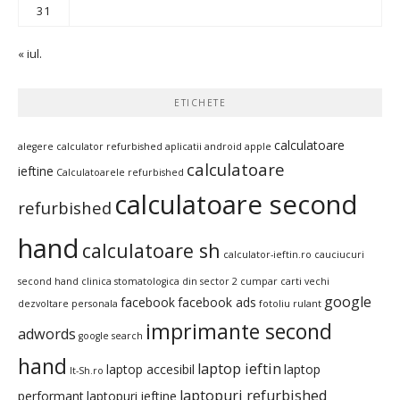
31
« iul.
ETICHETE
calculatoare
alegere calculator refurbished
aplicatii android
apple
calculatoare
ieftine
Calculatoarele refurbished
calculatoare second
refurbished
hand
calculatoare sh
calculator-ieftin.ro
cauciucuri
second hand
clinica stomatologica din sector 2
cumpar carti vechi
google
facebook
facebook ads
dezvoltare personala
fotoliu rulant
imprimante second
adwords
google search
hand
laptop ieftin
laptop accesibil
laptop
It-Sh.ro
laptopuri refurbished
performant
laptopuri ieftine