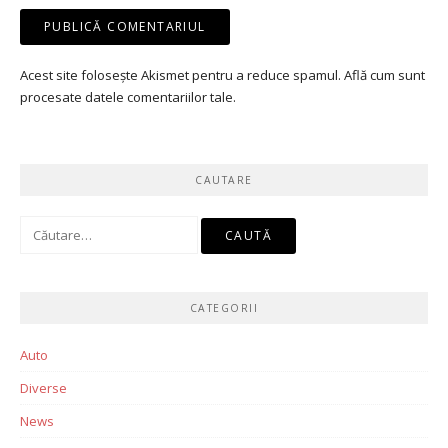
Acest site folosește Akismet pentru a reduce spamul.
Află cum sunt
procesate datele comentariilor tale
.
CAUTARE
Caută
după:
CATEGORII
Auto
Diverse
News