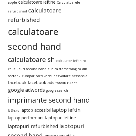
calculatoare ieftine
apple
Calculatoarele
calculatoare
refurbished
refurbished
calculatoare
second hand
calculatoare sh
calculator-ieftin.ro
cauciucuri second hand
clinica stomatologica din
sector 2
cumpar carti vechi
dezvoltare personala
facebook
facebook ads
fotoliu rulant
google adwords
google search
imprimante second hand
laptop ieftin
laptop accesibil
It-Sh.ro
laptop performant
laptopuri ieftine
laptopuri
laptopuri refurbished
second hand
laptop versatil