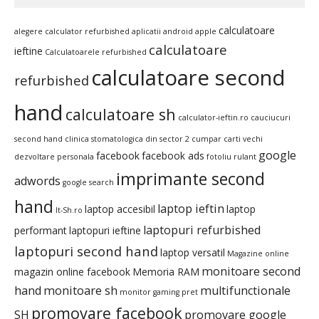
calculatoare
alegere calculator refurbished
aplicatii android
apple
calculatoare
ieftine
Calculatoarele refurbished
calculatoare second
refurbished
hand
calculatoare sh
calculator-ieftin.ro
cauciucuri
second hand
clinica stomatologica din sector 2
cumpar carti vechi
google
facebook
facebook ads
dezvoltare personala
fotoliu rulant
imprimante second
adwords
google search
hand
laptop ieftin
laptop accesibil
laptop
It-Sh.ro
laptopuri refurbished
performant
laptopuri ieftine
laptopuri second hand
laptop versatil
Magazine online
monitoare second
magazin online facebook
Memoria RAM
hand
monitoare sh
multifunctionale
monitor gaming pret
promovare facebook
SH
promovare google