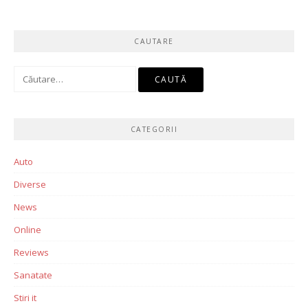
CAUTARE
Caută
după:
CATEGORII
Auto
Diverse
News
Online
Reviews
Sanatate
Stiri it