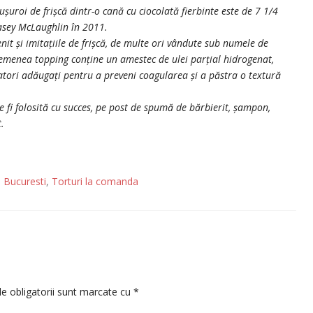
uroi de frișcă dintr-o cană cu ciocolată fierbinte este de 7 1/4
 Casey McLaughlin în 2011.
it și imitațiile de frișcă, de multe ori vândute sub numele de
semenea topping conține un amestec de ulei parțial hidrogenat,
icatori adăugați pentru a preveni coagularea și a păstra o textură
te fi folosită cu succes, pe post de spumă de bărbierit, șampon,
.
 Bucuresti
,
Torturi la comanda
e obligatorii sunt marcate cu
*