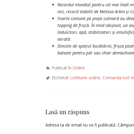
Recordul mondial pentru cel mai înalt muș
inci, record stabilit de Melissa Arkin și
Foarte comune pe piața culinară au deven
topping de frișcă. În mod obișnuit, un a
îndulcitori, apă, stabilizatori și emulsif
aerată.
Dincolo de spațiul bucătăriei, frișca poa
balsam pentru păr sau chiar demachiant
Publicat în
Online
Etichetat
cofetarie online
,
Comanda tort in
Lasă un răspuns
Adresa ta de email nu va fi publicată.
Câmpuril