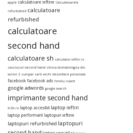
calculatoare ieftine
apple
Calculatoarele
calculatoare
refurbished
refurbished
calculatoare
second hand
calculatoare sh
calculator-ieftin.ro
cauciucuri second hand
clinica stomatologica din
sector 2
cumpar carti vechi
dezvoltare personala
facebook
facebook ads
fotoliu rulant
google adwords
google search
imprimante second hand
laptop ieftin
laptop accesibil
It-Sh.ro
laptop performant
laptopuri ieftine
laptopuri
laptopuri refurbished
second hand
laptop versatil