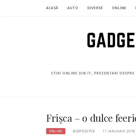
Sari
ACASĂ
AUTO
DIVERSE
ONLINE
la
conținut
GADGET
STIRI ONLINE DIN IT, PREZENTARI DESPR
Frișca – o dulce feeri
DISPOZITIV
11 IANUARIE 2018
ONLINE