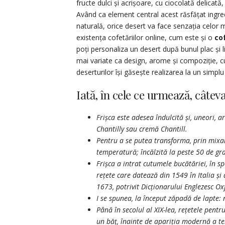
fructe dulci și acrișoare, cu ciocolată delica
Având ca element central acest răsfățat ingred
naturală, orice desert va face senzația celor m
existența cofetăriilor online, cum este și o
co
poți personaliza un desert după bunul plac și 
mai variate ca design, arome și compoziție, c
deserturilor își găsește realizarea la un simplu 
Iată, în cele ce urmează, câteva
Frișca este adesea îndulcită și, uneori,
Chantilly sau cremă Chantill.
Pentru a se putea transforma, prin mixar
temperatură; încălzită la peste 50 de gr
Frișca a intrat cutumele bucătăriei, în spe
rețete care datează din 1549 în Italia și
1673, potrivit Dicționarului Englezesc Ox
I se spunea, la început zăpadă de lapte: ne
Până în secolul al XIX-lea, rețetele pen
un băț, înainte de apariția modernă a tel