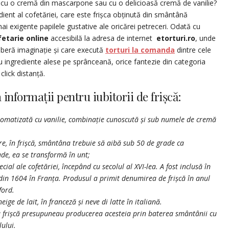
tă, cu o cremă din mascarpone sau cu o delicioasă cremă de vanilie?
ient al cofetăriei, care este frișca obținută din smântână
ai exigente papilele gustative ale oricărei petreceri. Odată cu
fetarie online
accesibilă la adresa de internet
etorturi.ro
, unde
liberă imaginație și care execută
torturi la comanda
dintre cele
u ingrediente alese pe sprânceană, orice fantezie din categoria
click distanță.
 informații pentru iubitorii de frișcă:
 aromatizată cu vanilie, combinație cunoscută și sub numele de cremă
e, în frișcă, smântâna trebuie să aibă sub 50 de grade ca
ade, ea se transformă în unt;
cial ale cofetăriei, începând cu secolul al XVI-lea. A fost inclusă în
 din 1604 în Franța. Produsul a primit denumirea de frișcă în anul
ford.
ige de lait, în franceză și neve di latte în italiană.
tru frișcă presupuneau producerea acesteia prin baterea smântânii cu
ului.