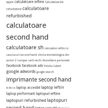
calculatoare ieftine
apple
Calculatoarele
calculatoare
refurbished
refurbished
calculatoare
second hand
calculatoare sh
calculator-ieftin.ro
cauciucuri second hand
clinica stomatologica din
sector 2
cumpar carti vechi
dezvoltare personala
facebook
facebook ads
fotoliu rulant
google adwords
google search
imprimante second hand
laptop ieftin
laptop accesibil
It-Sh.ro
laptop performant
laptopuri ieftine
laptopuri
laptopuri refurbished
second hand
laptop versatil