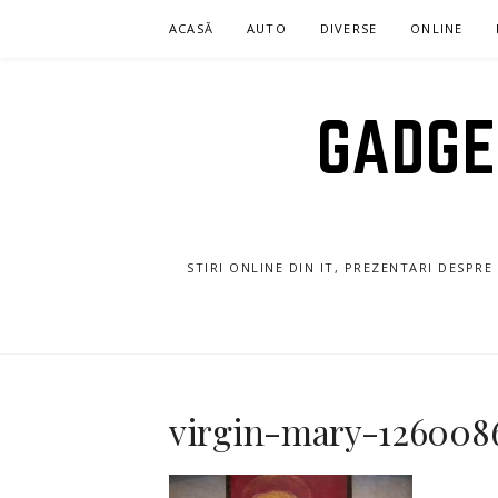
Sari
ACASĂ
AUTO
DIVERSE
ONLINE
la
conținut
GADGET
STIRI ONLINE DIN IT, PREZENTARI DESPR
virgin-mary-126008