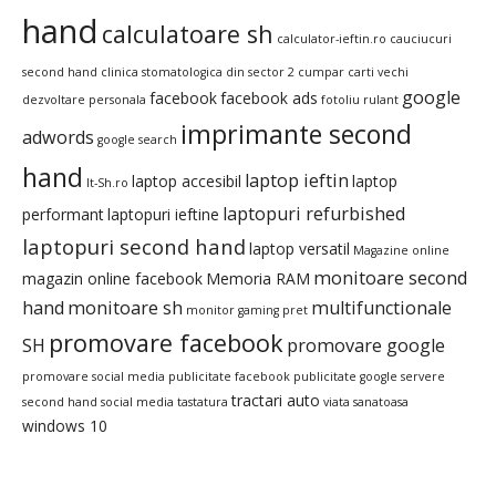
hand
calculatoare sh
calculator-ieftin.ro
cauciucuri
second hand
clinica stomatologica din sector 2
cumpar carti vechi
google
facebook
facebook ads
dezvoltare personala
fotoliu rulant
imprimante second
adwords
google search
hand
laptop ieftin
laptop accesibil
laptop
It-Sh.ro
laptopuri refurbished
performant
laptopuri ieftine
laptopuri second hand
laptop versatil
Magazine online
monitoare second
magazin online facebook
Memoria RAM
hand
monitoare sh
multifunctionale
monitor gaming pret
promovare facebook
SH
promovare google
promovare social media
publicitate facebook
publicitate google
servere
tractari auto
second hand
social media
tastatura
viata sanatoasa
windows 10