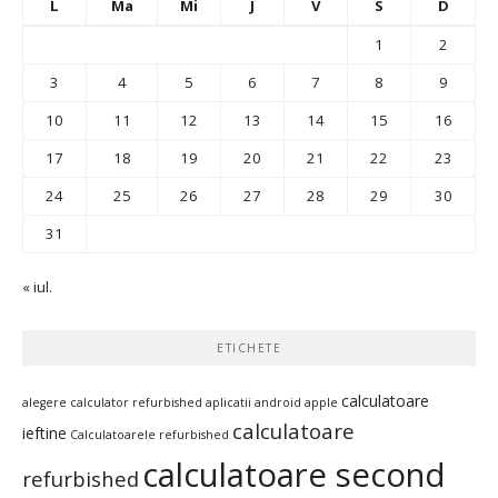
L
Ma
Mi
J
V
S
D
1
2
3
4
5
6
7
8
9
10
11
12
13
14
15
16
17
18
19
20
21
22
23
24
25
26
27
28
29
30
31
« iul.
ETICHETE
calculatoare
alegere calculator refurbished
aplicatii android
apple
calculatoare
ieftine
Calculatoarele refurbished
calculatoare second
refurbished