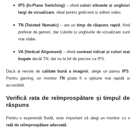
IPS (In-Plane Switching)
– oferă
culori vibrante și unghiuri
largi de vizualizare
, ideal pentru graficieni și editori video.
TN (Twisted Nematic)
– are un
timp de răspuns rapid
, fiind
preferat de gameri, dar culorile și unghiurile de vizualizare sunt
mai slabe.
VA (Vertical Alignment)
– oferă
contrast ridicat și culori mai
bogate
decât TN, dar nu la fel de precise ca IPS.
Dacă ai nevoie de
calitate bună a imaginii
, alege un panou
IPS
.
Pentru gaming, un monitor
TN
poate fi o opțiune mai rapidă și
accesibilă.
Verifică rata de reîmprospătare și timpul de
răspuns
Pentru o experiență fluidă, este important să alegi un monitor cu o
rată de reîmprospătare adecvată
: