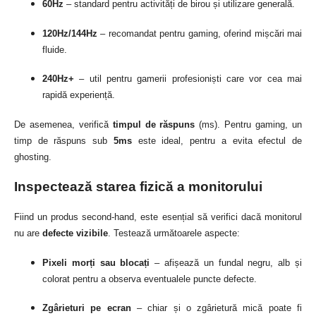
60Hz
– standard pentru activități de birou și utilizare generală.
120Hz/144Hz
– recomandat pentru gaming, oferind mișcări mai
fluide.
240Hz+
– util pentru gamerii profesioniști care vor cea mai
rapidă experiență.
De asemenea, verifică
timpul de răspuns
(ms). Pentru gaming, un
timp de răspuns sub
5ms
este ideal, pentru a evita efectul de
ghosting.
Inspectează starea fizică a monitorului
Fiind un produs second-hand, este esențial să verifici dacă monitorul
nu are
defecte vizibile
.
Testează următoarele aspecte:
Pixeli morți sau blocați
– afișează un fundal negru, alb și
colorat pentru a observa eventualele puncte defecte.
Zgârieturi pe ecran
– chiar și o zgârietură mică poate fi