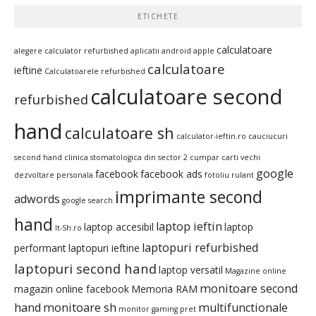
ETICHETE
calculatoare
alegere calculator refurbished
aplicatii android
apple
calculatoare
ieftine
Calculatoarele refurbished
calculatoare second
refurbished
hand
calculatoare sh
calculator-ieftin.ro
cauciucuri
second hand
clinica stomatologica din sector 2
cumpar carti vechi
google
facebook
facebook ads
dezvoltare personala
fotoliu rulant
imprimante second
adwords
google search
hand
laptop ieftin
laptop accesibil
laptop
It-Sh.ro
laptopuri refurbished
performant
laptopuri ieftine
laptopuri second hand
laptop versatil
Magazine online
monitoare second
magazin online facebook
Memoria RAM
hand
monitoare sh
multifunctionale
monitor gaming pret