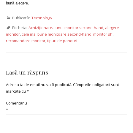
bună alegere.
Publicat în
Technology
Etichetat
Achiziționarea unui monitor second-hand
,
alegere
monitor
,
cele mai bune monitoare second-hand
,
monitor sh
,
recomandare monitor
,
tipuri de panouri
Lasă un răspuns
Adresa ta de email nu va fi publicată.
Câmpurile obligatorii sunt
marcate cu
*
Comentariu
*