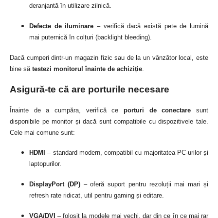
deranjantă în utilizare zilnică.
Defecte de iluminare
– verifică dacă există pete de lumină
mai puternică în colțuri (backlight bleeding).
Dacă cumperi dintr-un magazin fizic sau de la un vânzător local, este
bine să
testezi monitorul înainte de achiziție
.
Asigură-te că are porturile necesare
Înainte de a cumpăra, verifică ce
porturi de conectare
sunt
disponibile pe monitor și dacă sunt compatibile cu dispozitivele tale.
Cele mai comune sunt:
HDMI
– standard modern, compatibil cu majoritatea PC-urilor și
laptopurilor.
DisplayPort (DP)
– oferă suport pentru rezoluții mai mari și
refresh rate ridicat, util pentru gaming și editare.
VGA/DVI
– folosit la modele mai vechi, dar din ce în ce mai rar