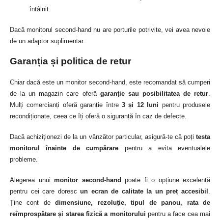
întâlnit.
Dacă monitorul second-hand nu are porturile potrivite, vei avea nevoie
de un adaptor suplimentar.
Garanția și politica de retur
Chiar dacă este un monitor second-hand, este recomandat să cumperi
de la un magazin care oferă
garanție sau posibilitatea de retur
.
Mulți comercianți oferă garanție între
3 și 12 luni
pentru produsele
recondiționate, ceea ce îți oferă o siguranță în caz de defecte.
Dacă achiziționezi de la un vânzător particular, asigură-te că poți
testa
monitorul înainte de cumpărare
pentru a evita eventualele
probleme.
Alegerea unui
monitor second-hand
poate fi o opțiune excelentă
pentru cei care doresc
un ecran de calitate la un preț accesibil
.
Ține cont de
dimensiune, rezoluție, tipul de panou, rata de
reîmprospătare și starea fizică a monitorului
pentru a face cea mai