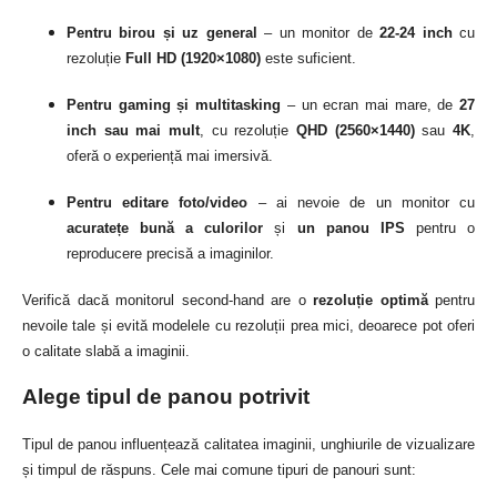
Pentru birou și uz general
– un monitor de
22-24 inch
cu
rezoluție
Full HD (1920×1080)
este suficient.
Pentru gaming și multitasking
– un ecran mai mare, de
27
inch sau mai mult
, cu rezoluție
QHD (2560×1440)
sau
4K
,
oferă o experiență mai imersivă.
Pentru editare foto/video
– ai nevoie de un monitor cu
acuratețe bună a culorilor
și
un panou IPS
pentru o
reproducere precisă a imaginilor.
Verifică dacă monitorul second-hand are o
rezoluție optimă
pentru
nevoile tale și evită modelele cu rezoluții prea mici, deoarece pot oferi
o calitate slabă a imaginii.
Alege tipul de panou potrivit
Tipul de panou influențează calitatea imaginii, unghiurile de vizualizare
și timpul de răspuns.
Cele mai comune tipuri de panouri sunt: