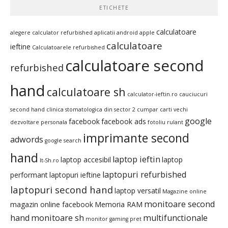
ETICHETE
calculatoare
alegere calculator refurbished
aplicatii android
apple
calculatoare
ieftine
Calculatoarele refurbished
calculatoare second
refurbished
hand
calculatoare sh
calculator-ieftin.ro
cauciucuri
second hand
clinica stomatologica din sector 2
cumpar carti vechi
google
facebook
facebook ads
dezvoltare personala
fotoliu rulant
imprimante second
adwords
google search
hand
laptop ieftin
laptop accesibil
laptop
It-Sh.ro
laptopuri refurbished
performant
laptopuri ieftine
laptopuri second hand
laptop versatil
Magazine online
monitoare second
magazin online facebook
Memoria RAM
hand
monitoare sh
multifunctionale
monitor gaming pret