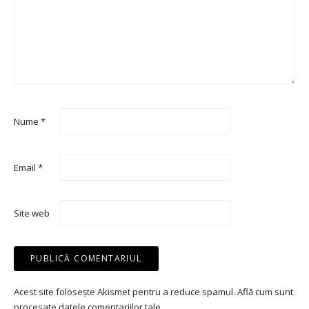
Nume
*
Email
*
Site web
Acest site folosește Akismet pentru a reduce spamul.
Află cum sunt
procesate datele comentariilor tale
.