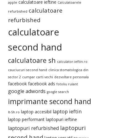
calculatoare ieftine
apple
Calculatoarele
calculatoare
refurbished
refurbished
calculatoare
second hand
calculatoare sh
calculator-ieftin.ro
cauciucuri second hand
clinica stomatologica din
sector 2
cumpar carti vechi
dezvoltare personala
facebook
facebook ads
fotoliu rulant
google adwords
google search
imprimante second hand
laptop ieftin
laptop accesibil
It-Sh.ro
laptop performant
laptopuri ieftine
laptopuri
laptopuri refurbished
second hand
laptop versatil