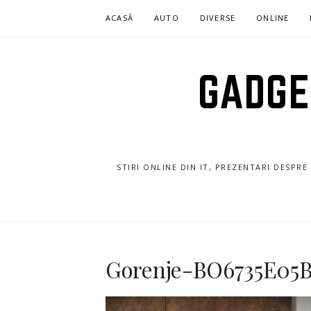
Sari
ACASĂ
AUTO
DIVERSE
ONLINE
la
conținut
GADGET
STIRI ONLINE DIN IT, PREZENTARI DESPR
Gorenje-BO6735E05